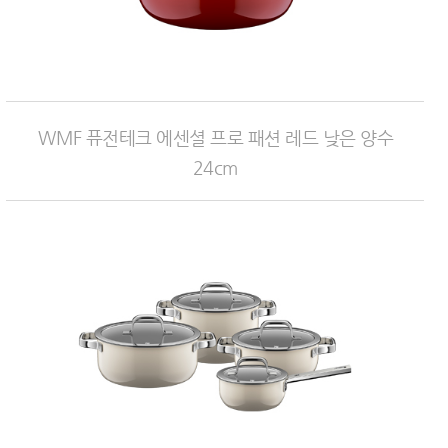
WMF 퓨전테크 에센셜 프로 패션 레드 낮은 양수
24cm