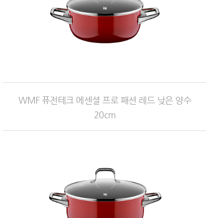
WMF 퓨전테크 에센셜 프로 패션 레드 낮은 양수
20cm