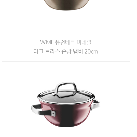
WMF 퓨전테크 미네랄
다크 브라스 솥밥 냄비 20cm