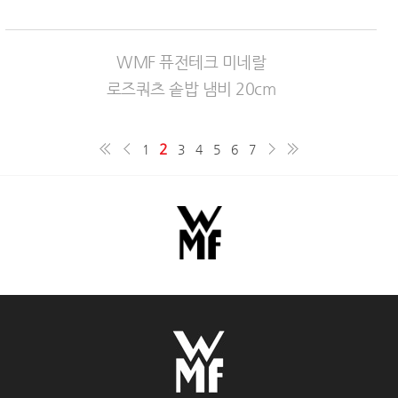
WMF 퓨전테크 미네랄
로즈쿼츠 솥밥 냄비 20cm
2
1
3
4
5
6
7