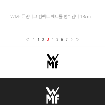
WMF 퓨전테크 컴팩트 페트롤 편수냄비 18cm
3
1
2
4
5
6
7