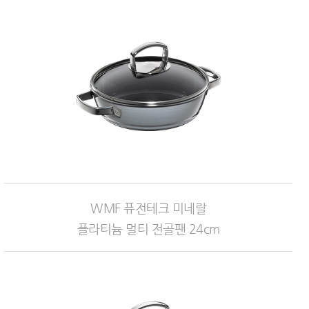
WMF 퓨전테크 미네랄
플라티늄 멀티 전골팬 24cm