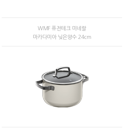
WMF 퓨전테크 미네랄
마카다미아 닞은양수 24cm