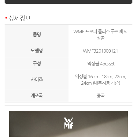
상세정보
WMF 프로피 플러스 구르메 믹
품명
싱볼
모델명
WMF3201000121
구성
믹싱볼 4pcs set
믹싱볼 16 cm, 18cm, 22cm,
사이즈
24cm (내부지름 기준)
제조국
중국