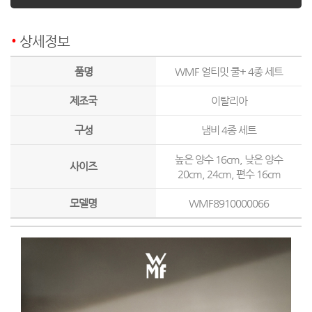
상세정보
품명
WMF 얼티밋 쿨+ 4종 세트
제조국
이탈리아
구성
냄비 4종 세트
높은 양수 16cm, 낮은 양수
사이즈
20cm, 24cm, 편수 16cm
모델명
WMF8910000066