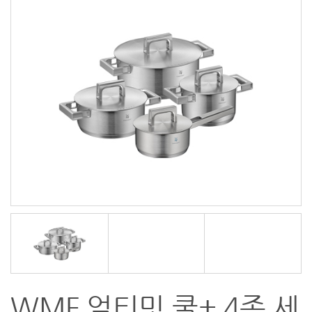
WMF 얼티밋 쿨+ 4종 세