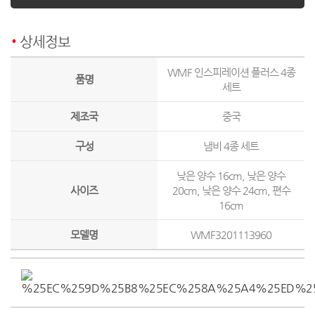
상세정보
WMF 인스피레이션 플러스 4종
품명
세트
제조국
중국
구성
냄비 4종 세트
낮은 양수 16cm, 낮은 양수
사이즈
20cm, 낮은 양수 24cm, 편수
16cm
모델명
WMF3201113960