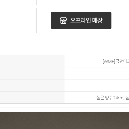
[WMF] 퓨전테
높은 양수 24cm, 높