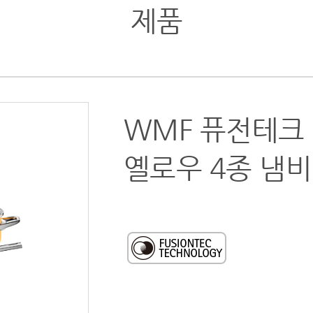
제품
WMF 퓨전테크
옐로우 4종 냄비