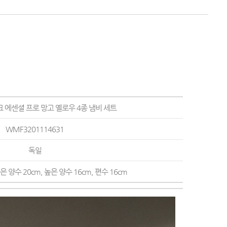
크 에센셜 프로 망고 옐로우 4종 냄비 세트
WMF3201114631
독일
은 양수 20cm, 높은 양수 16cm, 편수 16cm