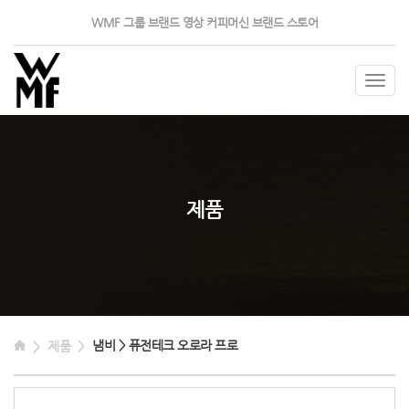
WMF 그룹
브랜드 영상
커피머신
브랜드 스토어
Togg
navig
제품
냄비 > 퓨전테크 오로라 프로
제품