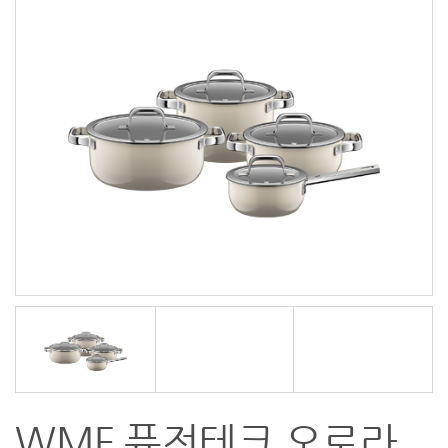
WMF 퓨전테크 오로라