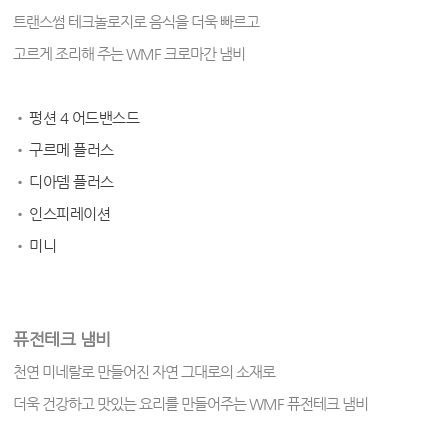
트랜스썸 테크놀로지로 음식을 더욱 빠르고
고르게 조리해 주는 WMF 크로마간 냄비
•
펑션 4 어드밴스드
•
구르메 플러스
•
디아뎀 플러스
•
인스피레이션
•
미니
퓨전테크 냄비
천연 미네랄로 만들어진 자연 그대로의 소재로
더욱 건강하고 맛있는 요리를 만들어주는 WMF 퓨전테크 냄비