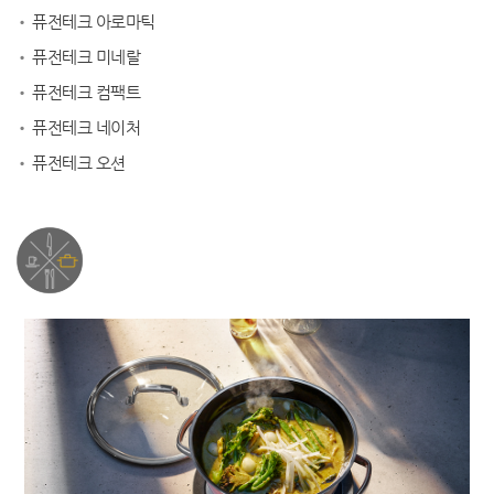
•
퓨전테크 아로마틱
•
퓨전테크 미네랄
•
퓨전테크 컴팩트
•
퓨전테크 네이처
•
퓨전테크 오션