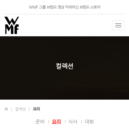
WMF 그룹
브랜드 영상
커피머신
브랜드 스토어
Togg
navig
컬렉션
요리
컬렉션
준비
요리
식사
대화