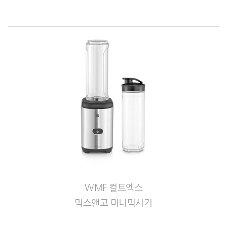
WMF 컬트엑스
믹스앤고 미니믹서기