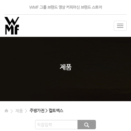
WMF 그룹
브랜드 영상
커피머신
브랜드 스토어
Togg
navig
제품
주방가전 > 컬트엑스
제품