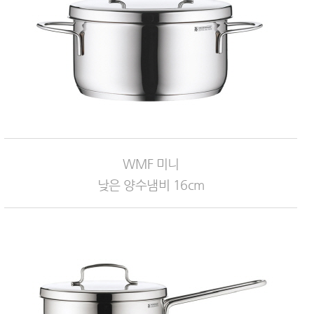
WMF 미니
낮은 양수냄비 16cm