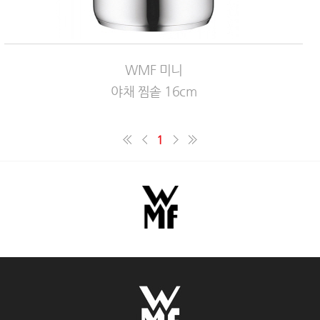
WMF 미니
야채 찜솥 16cm
1