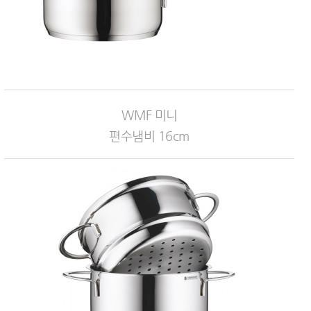
WMF 미니
편수냄비 16cm